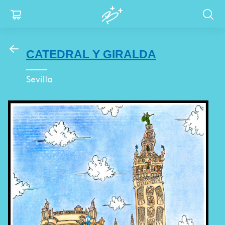
Pasar
Menu
al
contenido
for
principal
CATEDRAL Y GIRALDA
mobile
Sevilla
Image