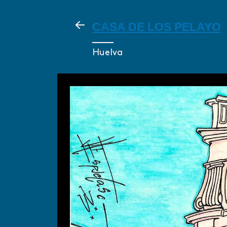
Pasar
al
contenido
CASA DE LOS PELAYO
principal
Huelva