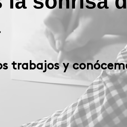
s la sonrisa d
a
s trabajos y conócem