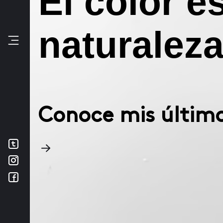
El color e
naturalez
Conoce mis último