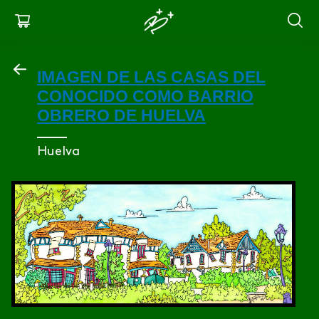
Pasar
Menu
al
contenido
for
principal
IMAGEN DE LAS CASAS DEL
mobile
CONOCIDO COMO BARRIO
OBRERO DE HUELVA
Huelva
Image