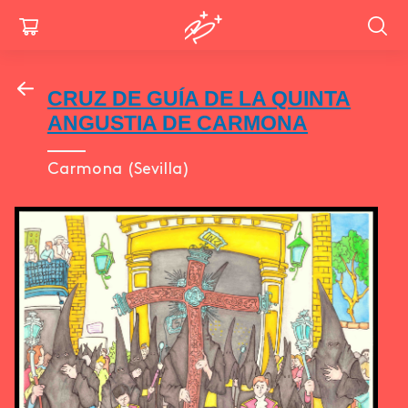
Pasar
Menu
al
contenido
for
principal
CRUZ DE GUÍA DE LA QUINTA
mobile
ANGUSTIA DE CARMONA
Carmona (Sevilla)
Image